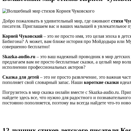
Добро пожаловать в удивительный мир, где оживают
стихи Чу
писателя. Приглашаем вас и ваших малышей в увлекательное пу
Корней Чуковский
– это не просто имя, это целая эпоха в дет
Бибигона? А может, вам ближе история про Мойдодыра или Му
совершенно бесплатно!
Skazka-audio.ru
– это ваш надежный проводник в мир детских 
предлагаем вам не просто бесплатные сказки, а целый мир во
исполнении профессиональных актеров?
Сказка для детей
– это не просто развлечение, это важная ча
пополняет свой словарный запас. Наши
короткие сказки
идеал
Погрузитесь в мир сказка онлайн вместе с Skazka-audio.ru. Пр
найдете здесь все, что нужно для радостного и познавательн
постоянно пополняется, поэтому вы всегда найдете что-то нов
12 лучших стихов детского писателя Ко