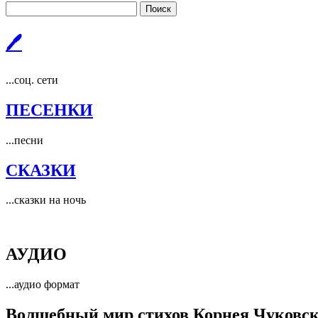
Поиск
🖊
...соц. сети
ПЕСЕНКИ
...песни
СКАЗКИ
...сказки на ночь
АУДИО
...аудио формат
Волшебный мир стихов Корнея Чуковск