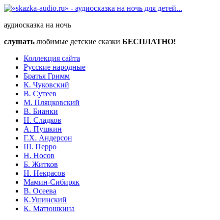
аудиосказка на ночь
слушать
любимые детские сказки
БЕСПЛАТНО!
Коллекция сайта
Русские народные
Братья Гримм
К. Чуковский
В. Сутеев
М. Пляцковский
В. Бианки
Н. Сладков
А. Пушкин
Г.Х. Андерсон
Ш. Перро
Н. Носов
Б. Житков
Н. Некрасов
Мамин-Сибиряк
В. Осеева
К.Ушинский
К. Матюшкина