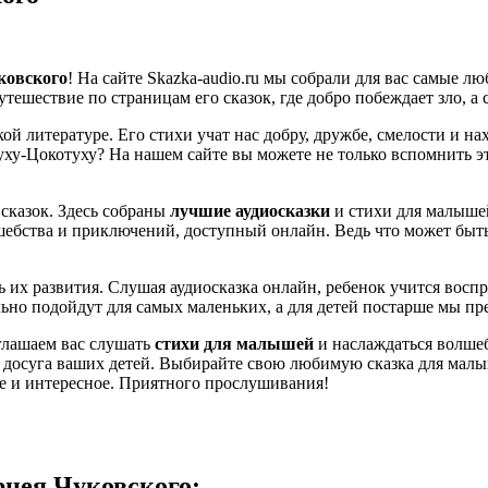
ковского
! На сайте Skazka-audio.ru мы собрали для вас самые л
тешествие по страницам его сказок, где добро побеждает зло, а
ской литературе. Его стихи учат нас добру, дружбе, смелости и 
ху-Цокотуху? На нашем сайте вы можете не только вспомнить эт
сказок. Здесь собраны
лучшие аудиосказки
и стихи для малыше
лшебства и приключений, доступный онлайн. Ведь что может быт
сть их развития. Слушая аудиосказка онлайн, ребенок учится во
ьно подойдут для самых маленьких, а для детей постарше мы пр
иглашаем вас слушать
стихи для малышей
и наслаждаться волше
ого досуга ваших детей. Выбирайте свою любимую сказка для ма
ое и интересное. Приятного прослушивания!
рнея Чуковского: