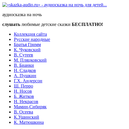
аудиосказка на ночь
слушать
любимые детские сказки
БЕСПЛАТНО!
Коллекция сайта
Русские народные
Братья Гримм
К. Чуковский
В. Сутеев
М. Пляцковский
В. Бианки
Н. Сладков
А. Пушкин
Г.Х. Андерсон
Ш. Перро
Н. Носов
Б. Житков
Н. Некрасов
Мамин-Сибиряк
В. Осеева
К.Ушинский
К. Матюшкина