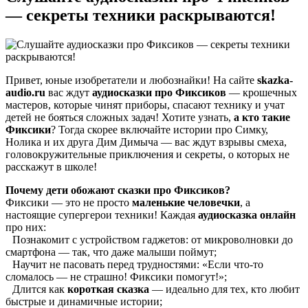
— секреты техники раскрываются!
Привет, юные изобретатели и любознайки! На сайте
skazka-
audio.ru
вас ждут
аудиосказки про Фиксиков
— крошечных
мастеров, которые чинят приборы, спасают технику и учат
детей не бояться сложных задач! Хотите узнать,
а кто такие
Фиксики
? Тогда скорее включайте истории про Симку,
Нолика и их друга Дим Димыча — вас ждут взрывы смеха,
головокружительные приключения и секреты, о которых не
расскажут в школе!
Почему дети обожают сказки про Фиксиков?
Фиксики — это не просто
маленькие человечки
, а
настоящие супергерои техники! Каждая
аудиосказка онлайн
про них:
Познакомит с устройством гаджетов: от микроволновки до
смартфона — так, что даже малыши поймут;
Научит не пасовать перед трудностями: «Если что-то
сломалось — не страшно! Фиксики помогут!»;
Длится как
короткая сказка
— идеально для тех, кто любит
быстрые и динамичные истории;