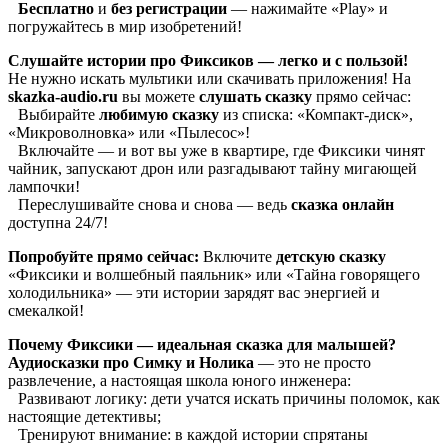
Бесплатно
и
без регистрации
— нажимайте «Play» и
погружайтесь в мир изобретений!
Слушайте истории про Фиксиков — легко и с пользой!
Не нужно искать мультики или скачивать приложения! На
skazka-audio.ru
вы можете
слушать сказку
прямо сейчас:
Выбирайте
любимую сказку
из списка: «Компакт-диск»,
«Микроволновка» или «Пылесос»!
Включайте — и вот вы уже в квартире, где Фиксики чинят
чайник, запускают дрон или разгадывают тайну мигающей
лампочки!
Переслушивайте снова и снова — ведь
сказка онлайн
доступна 24/7!
Попробуйте прямо сейчас:
Включите
детскую сказку
«Фиксики и волшебный паяльник» или «Тайна говорящего
холодильника» — эти истории зарядят вас энергией и
смекалкой!
Почему Фиксики — идеальная сказка для малышей?
Аудиосказки про Симку и Нолика
— это не просто
развлечение, а настоящая школа юного инженера:
Развивают логику: дети учатся искать причины поломок, как
настоящие детективы;
Тренируют внимание: в каждой истории спрятаны