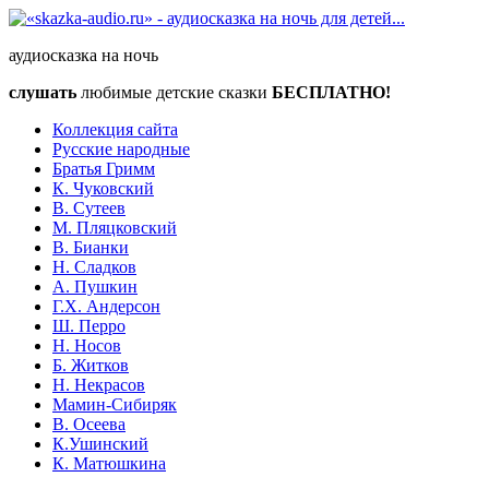
аудиосказка на ночь
слушать
любимые детские сказки
БЕСПЛАТНО!
Коллекция сайта
Русские народные
Братья Гримм
К. Чуковский
В. Сутеев
М. Пляцковский
В. Бианки
Н. Сладков
А. Пушкин
Г.Х. Андерсон
Ш. Перро
Н. Носов
Б. Житков
Н. Некрасов
Мамин-Сибиряк
В. Осеева
К.Ушинский
К. Матюшкина