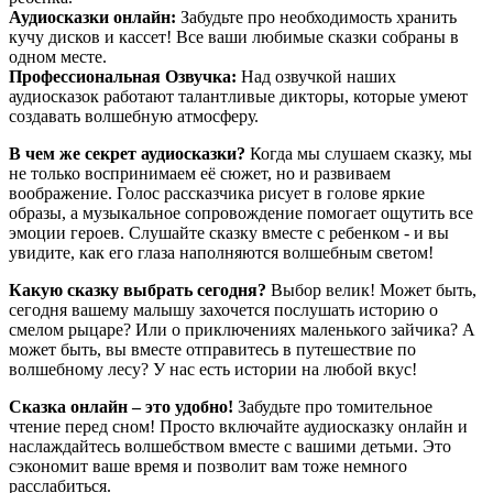
Аудиосказки онлайн:
Забудьте про необходимость хранить
кучу дисков и кассет! Все ваши любимые сказки собраны в
одном месте.
Профессиональная Озвучка:
Над озвучкой наших
аудиосказок работают талантливые дикторы, которые умеют
создавать волшебную атмосферу.
В чем же секрет аудиосказки?
Когда мы слушаем сказку, мы
не только воспринимаем её сюжет, но и развиваем
воображение. Голос рассказчика рисует в голове яркие
образы, а музыкальное сопровождение помогает ощутить все
эмоции героев. Слушайте сказку вместе с ребенком - и вы
увидите, как его глаза наполняются волшебным светом!
Какую сказку выбрать сегодня?
Выбор велик! Может быть,
сегодня вашему малышу захочется послушать историю о
смелом рыцаре? Или о приключениях маленького зайчика? А
может быть, вы вместе отправитесь в путешествие по
волшебному лесу? У нас есть истории на любой вкус!
Сказка онлайн – это удобно!
Забудьте про томительное
чтение перед сном! Просто включайте аудиосказку онлайн и
наслаждайтесь волшебством вместе с вашими детьми. Это
сэкономит ваше время и позволит вам тоже немного
расслабиться.