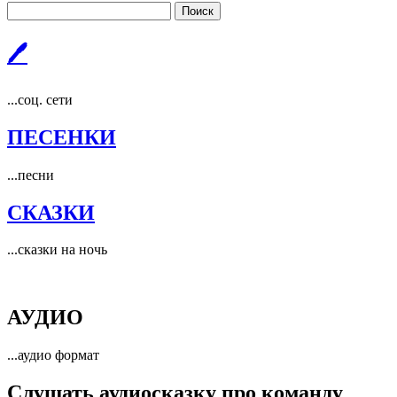
Поиск
🖊
...соц. сети
ПЕСЕНКИ
...песни
СКАЗКИ
...сказки на ночь
АУДИО
...аудио формат
Слушать аудиосказку про команду