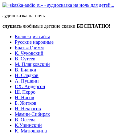
аудиосказка на ночь
слушать
любимые детские сказки
БЕСПЛАТНО!
Коллекция сайта
Русские народные
Братья Гримм
К. Чуковский
В. Сутеев
М. Пляцковский
В. Бианки
Н. Сладков
А. Пушкин
Г.Х. Андерсон
Ш. Перро
Н. Носов
Б. Житков
Н. Некрасов
Мамин-Сибиряк
В. Осеева
К.Ушинский
К. Матюшкина