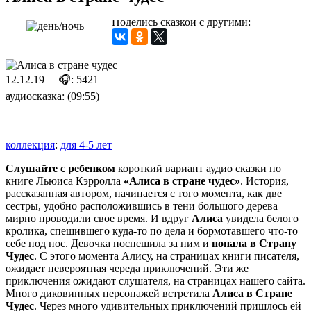
Поделись сказкой с другими:
12.12.19
🎧: 5421
аудиосказка: (09:55)
коллекция
:
для 4-5 лет
Слушайте с ребенком
короткий вариант аудио сказки по
книге Льюиса Кэрролла
«Алиса в стране чудес»
. История,
рассказанная автором, начинается с того момента, как две
сестры, удобно расположившись в тени большого дерева
мирно проводили свое время. И вдруг
Алиса
увидела белого
кролика, спешившего куда-то по дела и бормотавшего что-то
себе под нос. Девочка поспешила за ним и
попала в Страну
Чудес
. С этого момента Алису, на страницах книги писателя,
ожидает невероятная череда приключений. Эти же
приключения ожидают слушателя, на страницах нашего сайта.
Много диковинных персонажей встретила
Алиса в Стране
Чудес
. Через много удивительных приключений пришлось ей