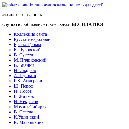
аудиосказка на ночь
слушать
любимые детские сказки
БЕСПЛАТНО!
Коллекция сайта
Русские народные
Братья Гримм
К. Чуковский
В. Сутеев
М. Пляцковский
В. Бианки
Н. Сладков
А. Пушкин
Г.Х. Андерсон
Ш. Перро
Н. Носов
Б. Житков
Н. Некрасов
Мамин-Сибиряк
В. Осеева
К.Ушинский
К. Матюшкина