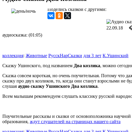
Поделись сказкой с другими:
22.09.18

аудиосказка: (01:05)
коллекция
:
Животные
РусскНарСказки
для 3 лет
К.Ушинский
Сказку Ушинского, под названием
Два козлика
, можно сегодня
Сказка совсем короткая, но очень поучительная. Потому что да
сказку про двух козликов, то, когда они станут взрослыми не 
слушая
аудио сказку Ушинского Два козлика
.
Всем малышам рекомендуем слушать классику русской народно
Поучительные рассказы и сказки от основоположника научной
образования,
ждут слушателей на страницах нашего сайта
коллекция
:
Животные
РусскНарСказки
для 3 лет
К.Ушинский