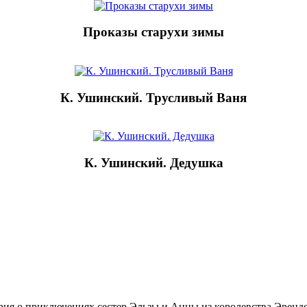
Проказы старухи зимы
К. Ушинский. Трусливый Ваня
К. Ушинский. Дедушка
ия о приключениях сестер Эльзы и Анны из королевства Эрендел