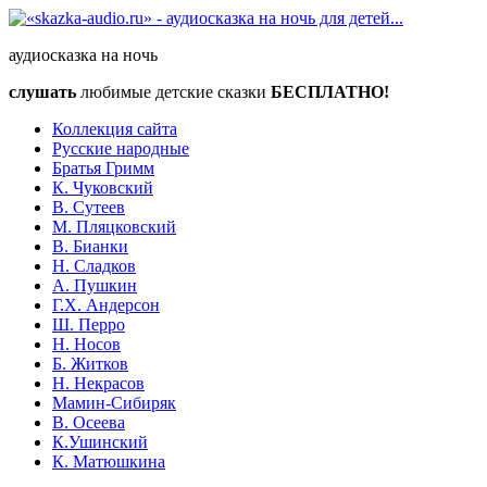
аудиосказка на ночь
слушать
любимые детские сказки
БЕСПЛАТНО!
Коллекция сайта
Русские народные
Братья Гримм
К. Чуковский
В. Сутеев
М. Пляцковский
В. Бианки
Н. Сладков
А. Пушкин
Г.Х. Андерсон
Ш. Перро
Н. Носов
Б. Житков
Н. Некрасов
Мамин-Сибиряк
В. Осеева
К.Ушинский
К. Матюшкина