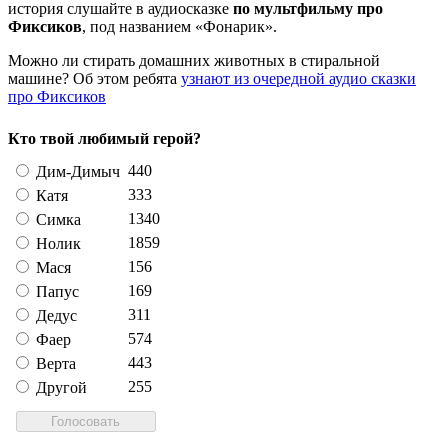
история слушайте в аудиосказке
по мультфильму про
Фиксиков
, под названием «Фонарик».
Можно ли стирать домашних животных в стиральной
машине? Об этом ребята
узнают из очередной аудио сказки
про Фиксиков
Кто твой любимый герой?
440
Дим-Димыч
333
Катя
1340
Симка
1859
Нолик
156
Мася
169
Папус
311
Дедус
574
Фаер
443
Верта
255
Другой