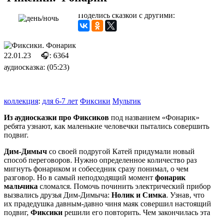
Поделись сказкой с другими:
22.01.23
🎧: 6364
аудиосказка: (05:23)
коллекция
:
для 6-7 лет
Фиксики
Мультик
Из аудиосказки про Фиксиков
под названием «Фонарик»
ребята узнают, как маленькие человечки пытались совершить
подвиг.
Дим-Димыч
со своей подругой Катей придумали новый
способ переговоров. Нужно определенное количество раз
мигнуть фонариком и собеседник сразу понимал, о чем
разговор. Но в самый неподходящий момент
фонарик
мальчика
сломался. Помочь починить электрический прибор
вызвались друзья Дим-Димыча:
Нолик и Симка
. Узнав, что
их прадедушка давным-давно чиня маяк совершил настоящий
подвиг,
Фиксики
решили его повторить. Чем закончилась эта