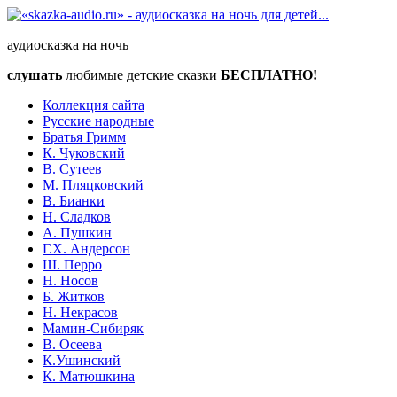
аудиосказка на ночь
слушать
любимые детские сказки
БЕСПЛАТНО!
Коллекция сайта
Русские народные
Братья Гримм
К. Чуковский
В. Сутеев
М. Пляцковский
В. Бианки
Н. Сладков
А. Пушкин
Г.Х. Андерсон
Ш. Перро
Н. Носов
Б. Житков
Н. Некрасов
Мамин-Сибиряк
В. Осеева
К.Ушинский
К. Матюшкина