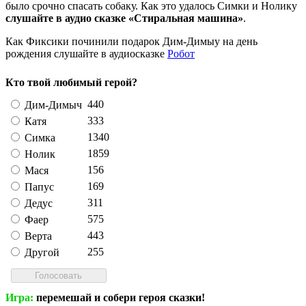
было срочно спасать собаку. Как это удалось Симки и Нолику
слушайте в аудио сказке «Стиральная машина»
.
Как Фиксики починили подарок Дим-Димыу на день
рождения слушайте в аудиосказке
Робот
Кто твой любимый герой?
440
Дим-Димыч
333
Катя
1340
Симка
1859
Нолик
156
Мася
169
Папус
311
Дедус
575
Фаер
443
Верта
255
Другой
Игра:
перемешай и собери героя сказки!