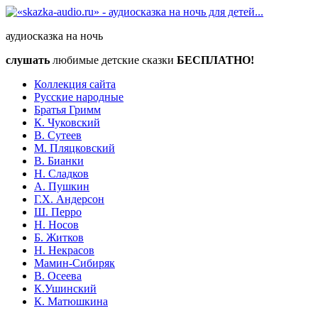
аудиосказка на ночь
слушать
любимые детские сказки
БЕСПЛАТНО!
Коллекция сайта
Русские народные
Братья Гримм
К. Чуковский
В. Сутеев
М. Пляцковский
В. Бианки
Н. Сладков
А. Пушкин
Г.Х. Андерсон
Ш. Перро
Н. Носов
Б. Житков
Н. Некрасов
Мамин-Сибиряк
В. Осеева
К.Ушинский
К. Матюшкина