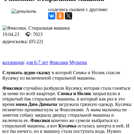
Поделись сказкой с другими:
19.04.23
🎧: 7023
аудиосказка: (05:22)
коллекция
:
для 6-7 лет
Фиксики
Мультик
Слушать аудио сказку
в которой Симка и Нолик спасли
Кусачку из включенной стиральной машины.
Фиксики
случайно разбудили Кусачку, которая стала гоняться
за ними по всей квартире.
Симка и Нолик
запрыгнули в
открытый бак стиральной машины, в который как раз в это
время
мама Дим-Димыча
загружала грязную одежду. Кусачка
незаметно прошмыгнула за Фиксиками. А мама мальчика не
заметив собаку закрыла дверцу стиральной машины и
включила ее.
Фиксики
конечно же сумели выбраться из
стиральной машины, а вот
Кусачка
осталась заперта в ней. И
все бы ничего, но в машину стала поступать вода. Нужно