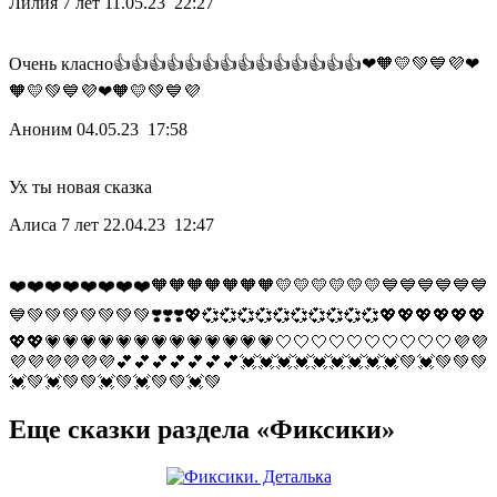
Лилия 7 лет
11.05.23 22:27
Очень класно👍👍👍👍👍👍👍👍👍👍👍👍👍👍❤🧡💛💚💙💜❤
🧡💛💚💙💜❤🧡💛💚💙💜
Аноним
04.05.23 17:58
Ух ты новая сказка
Алиса 7 лет
22.04.23 12:47
❤️❤️❤️❤️❤️❤️❤️❤️🧡🧡🧡🧡🧡🧡🧡💛💛💛💛💛💛💙💙💙💙💙💙
💙💚💚💚💚💚💚💚❣️❣️❣️💖💞💞💞💞💞💞💞💞💞💞💖💖💖💖💖💖
💖💖💗💗💗💗💗💗💗💗💗💗💗💗💗🤍🤍🤍🤍🤍🤍🤍🤍🤍🤍💜💜
💜💜💜💜💜💜💕💕💕💕💕💕💕💓💓💓💓💓💓💓💓💓💚💓💚💚💚
💓💚💓💚💚💓💚💓💚💚💓💚
Еще сказки раздела «Фиксики»