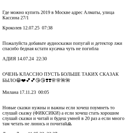
Где можно купить 2019 в Москве адрес Алматы, улица
Кассина 27/1
Кроколев
12.07.25 07:38
Пожалуйста добавьте аудиосказки попугай и детектор лжи
спасибо бедная кстати кусачка чуть не погибла
АДИЯ
14.07.24 22:30
ОЧЕНЬ КЛАССНО ПУСТЬ БОЛЬШЕ ТАКИХ СКАЗАК
БЫЛО😁❤️💕💕😘😘❣️❣️🌸🌸🌺🌺
Милана
17.11.23 00:05
Новые сказки нужны и важны если хочеш поумнеть то
слушай сказку (ФИКСИКИ) а если хочеш стать хорошим
слушай сказки и читай и будеш умней в 20 раз а если много
там четать не линись и почитай🙏