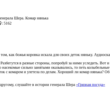
: 5162
том, как божья коровка искала для своих деток няньку. Аудиоска
. Разбегутся в разные стороны, попробуй за ними уследить. Вот
То насекомые сильно занятыми оказывались, то петь колыбельные
ток с комаром и улетела по делам. Хороший ли комар нянька? Об
ь другому, слушайте в истории генерала Шера
«Грязная посуда»