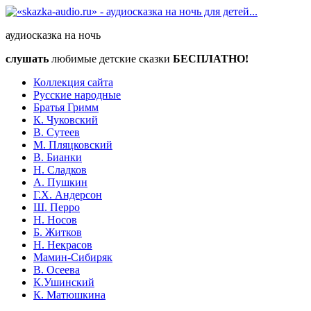
аудиосказка на ночь
слушать
любимые детские сказки
БЕСПЛАТНО!
Коллекция сайта
Русские народные
Братья Гримм
К. Чуковский
В. Сутеев
М. Пляцковский
В. Бианки
Н. Сладков
А. Пушкин
Г.Х. Андерсон
Ш. Перро
Н. Носов
Б. Житков
Н. Некрасов
Мамин-Сибиряк
В. Осеева
К.Ушинский
К. Матюшкина