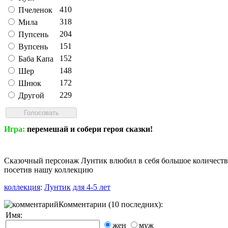
410
Пчеленок
318
Мила
204
Пупсень
151
Вупсень
152
Баба Капа
148
Шер
172
Шнюк
229
Другой
Игра:
перемешай и собери героя сказки!
Сказочный персонаж Лунтик влюбил в себя большое количество
посетив нашу коллекцию
коллекция
:
Лунтик
для 4-5 лет
Комментарии (10 последних):
Имя:
жен
муж