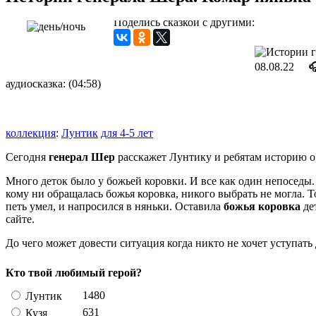
Поделись сказкой с другими:
08.08.22

аудиосказка: (04:58)
коллекция
:
Лунтик
для 4-5 лет
Сегодня
генерал Шер
расскажет Лунтику и ребятам историю о 
Много деток было у божьей коровки. И все как один непоседы
кому ни обращалась божья коровка, никого выбрать не могла. 
петь умел, и напросился в няньки. Оставила
божья коровка
де
сайте.
До чего может довести ситуация когда никто не хочет уступат
Кто твой любимый герой?
1480
Лунтик
631
Кузя