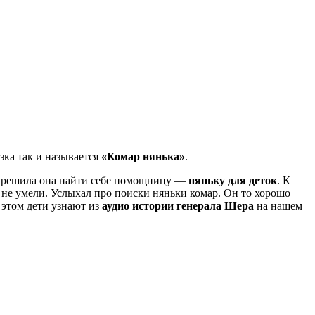
зка так и называется
«Комар нянька»
.
 и решила она найти себе помощницу —
няньку для деток
. К
 не умели. Услыхал про поиски няньки комар. Он то хорошо
 этом дети узнают из
аудио истории генерала Шера
на нашем