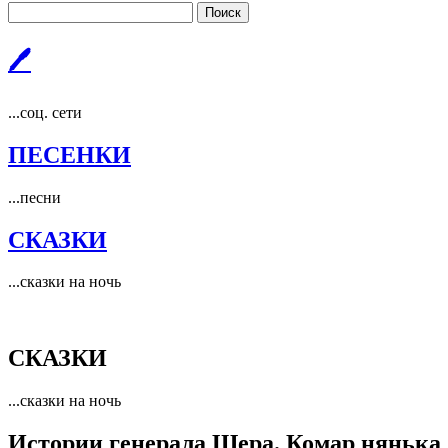
Поиск
🖊
...соц. сети
ПЕСЕНКИ
...песни
СКАЗКИ
...сказки на ночь
СКАЗКИ
...сказки на ночь
Истории генерала Шера. Комар нянька