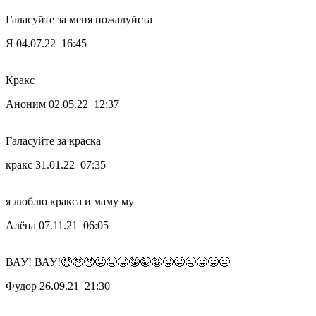
Галасуйте за меня пожалуйста
Я
04.07.22 16:45
Кракс
Аноним
02.05.22 12:37
Галасуйте за краска
кракс
31.01.22 07:35
я люблю кракса и маму му
Алёна
07.11.21 06:05
ВАУ! ВАУ!🤑🤑🤑😝😝😝🤪🤪🤪😜😜😜😛😛😛
Фудор
26.09.21 21:30