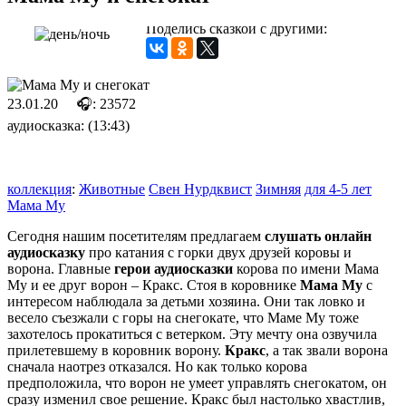
Поделись сказкой с другими:
23.01.20
🎧: 23572
аудиосказка: (13:43)
коллекция
:
Животные
Свен Нурдквист
Зимняя
для 4-5 лет
Мама Му
Сегодня нашим посетителям предлагаем
слушать онлайн
аудиосказку
про катания с горки двух друзей коровы и
ворона. Главные
герои аудиосказки
корова по имени Мама
Му и ее друг ворон – Кракс. Стоя в коровнике
Мама Му
с
интересом наблюдала за детьми хозяина. Они так ловко и
весело съезжали с горы на снегокате, что Маме Му тоже
захотелось прокатиться с ветерком. Эту мечту она озвучила
прилетевшему в коровник ворону.
Кракс
, а так звали ворона
сначала наотрез отказался. Но как только корова
предположила, что ворон не умеет управлять снегокатом, он
сразу изменил свое решение. Кракс был настолько хвастлив,