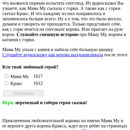
что вызвался первым испытать снегоход. Из аудиосказки Вы
узнаете, как Мама Му съехала с горки. А также как с горки
съехал Кракс. И что каждому из них понравилось и
запомнилось больше всего. Ну а о том, что это было весело,
думаем и говорить не приходится. Только представьте себе,
как с горы мчится на снегокате корова. Или прыгает на руле
ворон.
Слушайте смешную историю
про Маму Му, ворона и
катания с горки.
Мама Му упала с камня и набила себе большую шишку.
Слушайте аудиосказку как корова выздоравливала
после этого
Кто твой любимый герой?
1617
Мама Му
1612
Кракс
Игра:
перемешай и собери героя сказки!
Приключения любознательной коровы по имени Мама Му и
ее верного друга ворона Кракса, ждут всех ребят на страницах