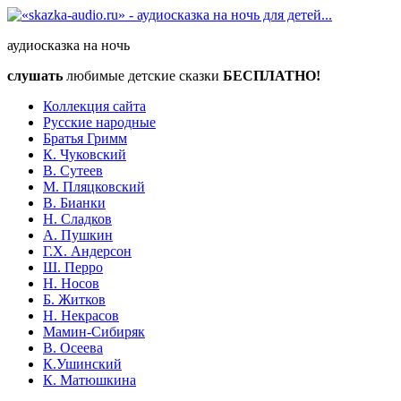
аудиосказка на ночь
слушать
любимые детские сказки
БЕСПЛАТНО!
Коллекция сайта
Русские народные
Братья Гримм
К. Чуковский
В. Сутеев
М. Пляцковский
В. Бианки
Н. Сладков
А. Пушкин
Г.Х. Андерсон
Ш. Перро
Н. Носов
Б. Житков
Н. Некрасов
Мамин-Сибиряк
В. Осеева
К.Ушинский
К. Матюшкина