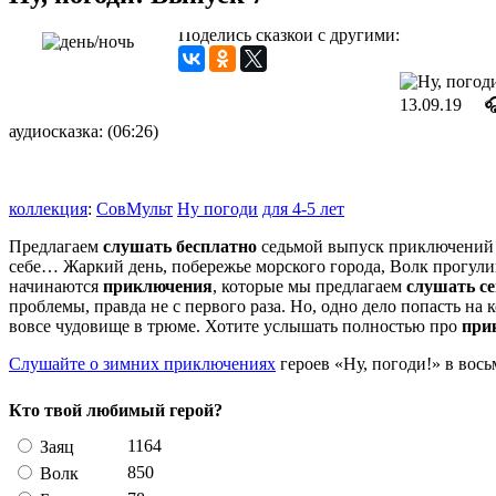
Поделись сказкой с другими:
13.09.19

аудиосказка: (06:26)
коллекция
:
СовМульт
Ну погоди
для 4-5 лет
Предлагаем
слушать бесплатно
седьмой выпуск приключений 
себе… Жаркий день, побережье морского города, Волк прогулив
начинаются
приключения
, которые мы предлагаем
слушать се
проблемы, правда не с первого раза. Но, одно дело попасть на к
вовсе чудовище в трюме. Хотите услышать полностью про
при
Слушайте о зимних приключениях
героев «Ну, погоди!» в вос
Кто твой любимый герой?
1164
Заяц
850
Волк