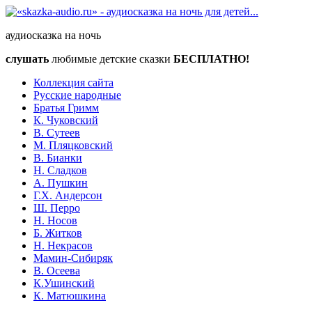
аудиосказка на ночь
слушать
любимые детские сказки
БЕСПЛАТНО!
Коллекция сайта
Русские народные
Братья Гримм
К. Чуковский
В. Сутеев
М. Пляцковский
В. Бианки
Н. Сладков
А. Пушкин
Г.Х. Андерсон
Ш. Перро
Н. Носов
Б. Житков
Н. Некрасов
Мамин-Сибиряк
В. Осеева
К.Ушинский
К. Матюшкина