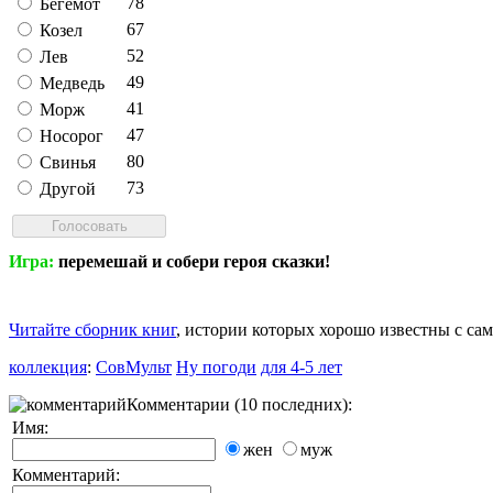
78
Бегемот
67
Козел
52
Лев
49
Медведь
41
Морж
47
Носорог
80
Свинья
73
Другой
Игра:
перемешай и собери героя сказки!
Читайте сборник книг
, истории которых хорошо известны с са
коллекция
:
СовМульт
Ну погоди
для 4-5 лет
Комментарии (10 последних):
Имя:
жен
муж
Комментарий: