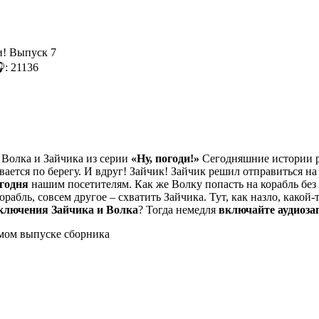
: 21136
Волка и Зайчика из серии
«Ну, погоди!»
Сегодняшние истории ра
ается по берегу. И вдруг! Зайчик! Зайчик решил отправиться н
годня
нашим посетителям. Как же Волку попасть на корабль без
орабль, совсем другое – схватить Зайчика. Тут, как назло, какой-
ключения Зайчика и Волка
? Тогда немедля
включайте аудиозап
ьмом выпуске сборника