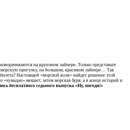
зворачиваются на круизном лайнере. Только представьте
а морскую прогулку, на большом, красивом лайнере… Так
 билета? Настоящий «морской волк» найдет решение этой
то «чумадан» мешает, затем морская буря, а в конце историй и
ись бесплатного седьмого выпуска «Ну, погоди!»