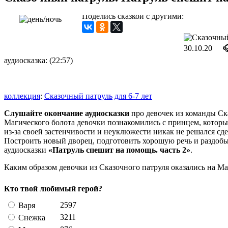
Поделись сказкой с другими:
30.10.20

аудиосказка: (22:57)
коллекция
:
Сказочный патруль
для 6-7 лет
Слушайте окончание аудиосказки
про девочек из команды Ск
Магического болота девочки познакомились с принцем, которы
из-за своей застенчивости и неуклюжести никак не решался сд
Построить новый дворец, подготовить хорошую речь и раздоб
аудиосказки
«Патруль спешит на помощь. часть 2»
.
Каким образом девочки из Сказочного патруля оказались на М
Кто твой любимый герой?
2597
Варя
3211
Снежка