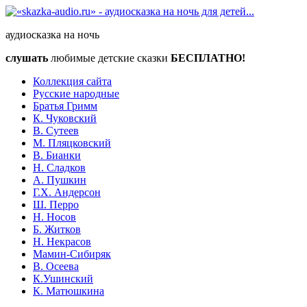
аудиосказка на ночь
слушать
любимые детские сказки
БЕСПЛАТНО!
Коллекция сайта
Русские народные
Братья Гримм
К. Чуковский
В. Сутеев
М. Пляцковский
В. Бианки
Н. Сладков
А. Пушкин
Г.Х. Андерсон
Ш. Перро
Н. Носов
Б. Житков
Н. Некрасов
Мамин-Сибиряк
В. Осеева
К.Ушинский
К. Матюшкина