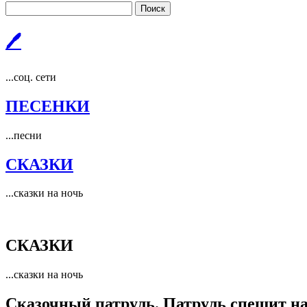
Поиск
🖊
...соц. сети
ПЕСЕНКИ
...песни
СКАЗКИ
...сказки на ночь
СКАЗКИ
...сказки на ночь
Сказочный патруль. Патруль спешит на