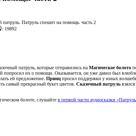
: 19892
азочный патруль, которые отправились на
Магическое болото
по
й попросил их о помощи. Оказывается, он уже давно был влюбл
елать ей предложение.
Принц
просил поддержки у юных волшебн
ыть самый прекрасный букет цветов.
Сказочный патруль
взялся 
агическом болоте, слушайте
в первой части аудиосказки «Патруль