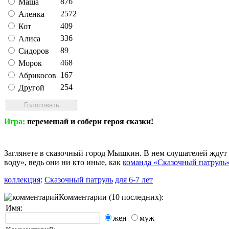
876
Маша
2572
Аленка
409
Кот
336
Алиса
89
Сидоров
468
Морок
167
Абрикосов
254
Другой
Игра:
перемешай и собери героя сказки!
Заглянете в сказочный город Мышкин. В нем слушателей ждут
воду», ведь они ни кто иные, как
команда «Сказочный патруль
коллекция
:
Сказочный патруль
для 6-7 лет
Комментарии (10 последних):
Имя:
жен
муж