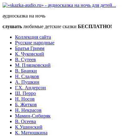
аудиосказка на ночь
слушать
любимые детские сказки
БЕСПЛАТНО!
Коллекция сайта
Русские народные
Братья Гримм
К. Чуковский
В. Сутеев
М. Пляцковский
В. Бианки
Н. Сладков
А. Пушкин
Г.Х. Андерсон
Ш. Перро
Н. Носов
Б. Житков
Н. Некрасов
Мамин-Сибиряк
В. Осеева
К.Ушинский
К. Матюшкина