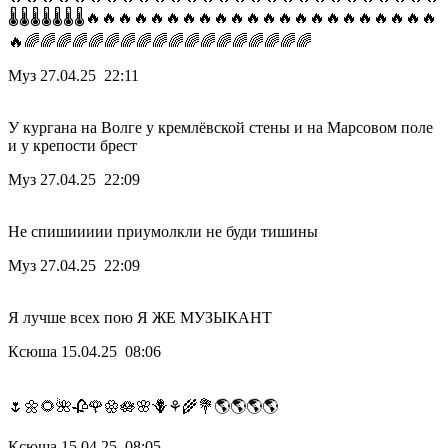
🌡️🌡️🌡️🌡️🌡️🌡️🌡️🔥🔥🔥🔥🔥🔥🔥🔥🔥🔥🔥🔥🔥🔥🔥🔥🔥🔥🔥🔥🔥🔥
🔥🌈🌈🌈🌈🌈🌈🌈🌈🌈🌈🌈🌈🌈🌈🌈🌈🌈🌈
Муз
27.04.25 22:11
У кургана на Волге у кремлёвской стены и на Марсовом поле
и у крепости брест
Муз
27.04.25 22:09
Не спишиииии приумолкли не буди тишины
Муз
27.04.25 22:09
Я лучше всех пою Я ЖЕ МУЗЫКАНТ
Ксюша
15.04.25 08:06
🌷🌼🌻🌺🥀🌹🏵🪷🌸🪻⚘️🌾💐🌎🌎🌎🌎
Ксюша
15.04.25 08:05