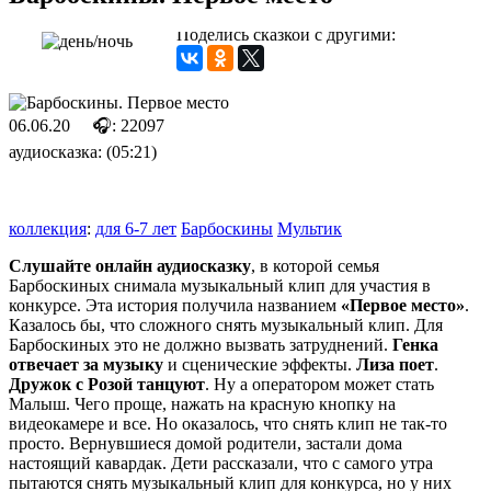
Поделись сказкой с другими:
06.06.20
🎧: 22097
аудиосказка: (05:21)
коллекция
:
для 6-7 лет
Барбоскины
Мультик
Слушайте онлайн аудиосказку
, в которой семья
Барбоскиных снимала музыкальный клип для участия в
конкурсе. Эта история получила названием
«Первое место»
.
Казалось бы, что сложного снять музыкальный клип. Для
Барбоскиных это не должно вызвать затруднений.
Генка
отвечает за музыку
и сценические эффекты.
Лиза поет
.
Дружок с Розой танцуют
. Ну а оператором может стать
Малыш. Чего проще, нажать на красную кнопку на
видеокамере и все. Но оказалось, что снять клип не так-то
просто. Вернувшиеся домой родители, застали дома
настоящий кавардак. Дети рассказали, что с самого утра
пытаются снять музыкальный клип для конкурса, но у них