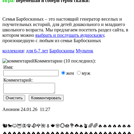
Игра:
перемешай и собери героя сказки!
Семья Барбоскиных – это настоящий генератор веселых и
поучительных историй, для детей дошкольного и младшего
школьного возраста. Мы предлагаем посетить раздел сайта, в
котором можно
выбрать и послушать аудиосказку
,
произошедшую с любым из семьи Барбоскиных
коллекция
:
для 6-7 лет
Барбоскины
Мультик
Комментарии (10 последних):
Имя:
жен
муж
Комментарий:
Аноним
24.01.26 11:27
🐿️🐎🐱🦉🦋🦚🥀🌹🌺🌷🍁🌸💮🪷💐☘️🔥🪴🌈🌈🔥🔥🔥🔥🔥🔥🔥
🔥🔥🔥🔥🔥🔥🔥🔥🔥🔥🔥🔥🔥🔥🔥🔥🔥🔥🔥🔥🔥🔥🔥🔥🔥🔥🔥