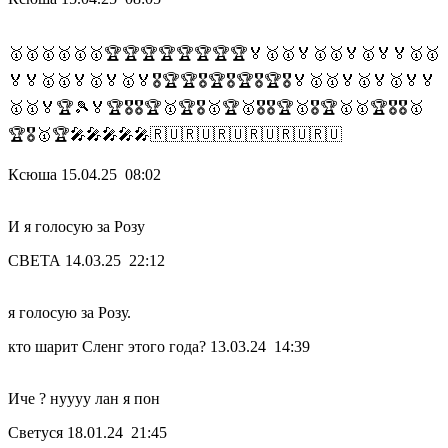
🥇🥇🥇🥇🥇🥇🏆🏆🏆🏆🏆🏆🏆🏆🏅🥇🥇🏅🥇🥇🏅🥇🏅🏅🥇🥇
🏅🏅🥇🥇🏅🥇🏅🥇🏅🎖🏆🏆🎖🏆🎖🏆🎖🏆🎖🏅🥇🥇🏅🥇🏅🥇🏅🏅
🥇🥇🏅🏆🎾🏅🏆🎖🎖🏆🥇🏆🎖🥇🏆🥇🎖🎖🏆🥇🎖🏆🥇🥇🏆🎖🎖🥇
🏆🎖🥇🏆🎤🎤🎤🎤🎤🇷🇺🇷🇺🇷🇺🇷🇺🇷🇺🇷🇺
Ксюша
15.04.25 08:02
И я голосую за Розу
СВЕТА
14.03.25 22:12
я голосую за Розу.
кто шарит Сленг этого года?
13.03.24 14:39
Иче ? нуууу лан я пон
Светуся
18.01.24 21:45