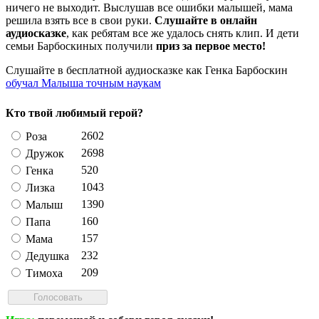
ничего не выходит. Выслушав все ошибки малышей, мама
решила взять все в свои руки.
Слушайте в онлайн
аудиосказке
, как ребятам все же удалось снять клип. И дети
семьи Барбоскиных получили
приз за первое место!
Слушайте в бесплатной аудиосказке как Генка Барбоскин
обучал Малыша точным наукам
Кто твой любимый герой?
2602
Роза
2698
Дружок
520
Генка
1043
Лизка
1390
Малыш
160
Папа
157
Мама
232
Дедушка
209
Тимоха