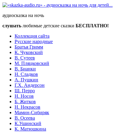
аудиосказка на ночь
слушать
любимые детские сказки
БЕСПЛАТНО!
Коллекция сайта
Русские народные
Братья Гримм
К. Чуковский
В. Сутеев
М. Пляцковский
В. Бианки
Н. Сладков
А. Пушкин
Г.Х. Андерсон
Ш. Перро
Н. Носов
Б. Житков
Н. Некрасов
Мамин-Сибиряк
В. Осеева
К.Ушинский
К. Матюшкина