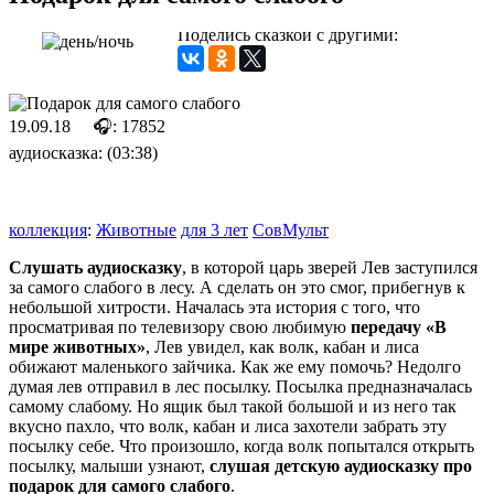
Поделись сказкой с другими:
19.09.18
🎧: 17852
аудиосказка: (03:38)
коллекция
:
Животные
для 3 лет
СовМульт
Слушать аудиосказку
, в которой царь зверей Лев заступился
за самого слабого в лесу. А сделать он это смог, прибегнув к
небольшой хитрости. Началась эта история с того, что
просматривая по телевизору свою любимую
передачу «В
мире животных»
, Лев увидел, как волк, кабан и лиса
обижают маленького зайчика. Как же ему помочь? Недолго
думая лев отправил в лес посылку. Посылка предназначалась
самому слабому. Но ящик был такой большой и из него так
вкусно пахло, что волк, кабан и лиса захотели забрать эту
посылку себе. Что произошло, когда волк попытался открыть
посылку, малыши узнают,
слушая детскую аудиосказку про
подарок для самого слабого
.