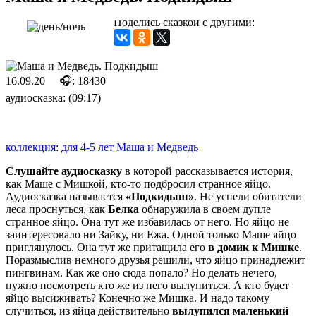
Поделись сказкой с другими:
16.09.20
🎧: 18430
аудиосказка: (09:17)
коллекция
:
для 4-5 лет
Маша и Медведь
Слушайте аудиосказку
в которой рассказывается история,
как Маше с Мишкой, кто-то подбросил странное яйцо.
Аудиосказка называется
«Подкидыш»
. Не успели обитатели
леса проснуться, как
Белка
обнаружила в своем дупле
странное яйцо. Она тут же избавилась от него. Но яйцо не
заинтересовало ни Зайку, ни Ежа. Одной только Маше яйцо
приглянулось. Она тут же притащила его
в домик к Мишке
.
Поразмыслив немного друзья решили, что яйцо принадлежит
пингвинам. Как же оно сюда попало? Но делать нечего,
нужно посмотреть кто же из него вылупиться. А кто будет
яйцо высиживать? Конечно же Мишка. И надо такому
случиться, из яйца действительно
вылупился маленький