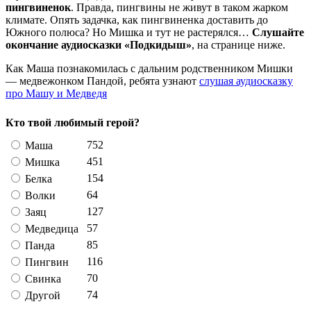
пингвиненок
. Правда, пингвины не живут в таком жарком
климате. Опять задачка, как пингвиненка доставить до
Южного полюса? Но Мишка и тут не растерялся…
Слушайте
окончание аудиосказки «Подкидыш»
, на странице ниже.
Как Маша познакомилась с дальним родственником Мишки
— медвежонком Пандой, ребята узнают
слушая аудиосказку
про Машу и Медведя
Кто твой любимый герой?
752
Маша
451
Мишка
154
Белка
64
Волки
127
Заяц
57
Медведица
85
Панда
116
Пингвин
70
Свинка
74
Другой