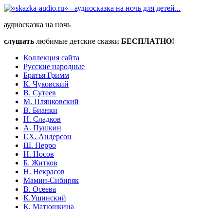
аудиосказка на ночь
слушать
любимые детские сказки
БЕСПЛАТНО!
Коллекция сайта
Русские народные
Братья Гримм
К. Чуковский
В. Сутеев
М. Пляцковский
В. Бианки
Н. Сладков
А. Пушкин
Г.Х. Андерсон
Ш. Перро
Н. Носов
Б. Житков
Н. Некрасов
Мамин-Сибиряк
В. Осеева
К.Ушинский
К. Матюшкина