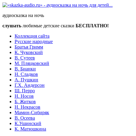
аудиосказка на ночь
слушать
любимые детские сказки
БЕСПЛАТНО!
Коллекция сайта
Русские народные
Братья Гримм
К. Чуковский
В. Сутеев
М. Пляцковский
В. Бианки
Н. Сладков
А. Пушкин
Г.Х. Андерсон
Ш. Перро
Н. Носов
Б. Житков
Н. Некрасов
Мамин-Сибиряк
В. Осеева
К.Ушинский
К. Матюшкина