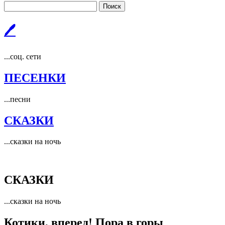
Поиск
🖊
...соц. сети
ПЕСЕНКИ
...песни
СКАЗКИ
...сказки на ночь
СКАЗКИ
...сказки на ночь
Котики, вперед! Пора в горы