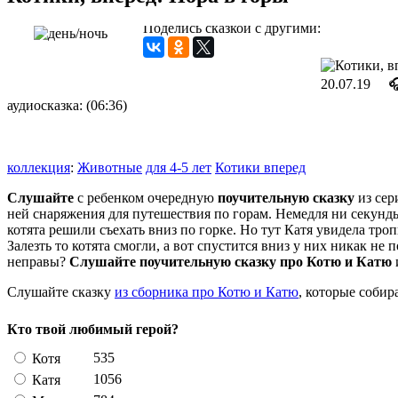
Поделись сказкой с другими:
20.07.19

аудиосказка: (06:36)
коллекция
:
Животные
для 4-5 лет
Котики вперед
Слушайте
с ребенком очередную
поучительную сказку
из сер
ней снаряжения для путешествия по горам. Немедля ни секун
котята решили съехать вниз по горке. Но тут Катя увидела троп
Залезть то котята смогли, а вот спустится вниз у них никак не
неправы?
Слушайте поучительную сказку про Котю и Катю
Слушайте сказку
из сборника про Котю и Катю
, которые собир
Кто твой любимый герой?
535
Котя
1056
Катя