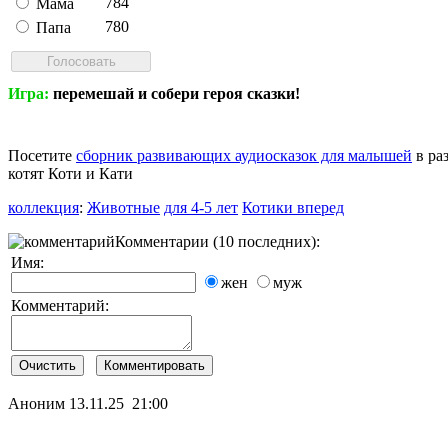
784
Мама
780
Папа
Игра:
перемешай и собери героя сказки!
Посетите
сборник развивающих аудиосказок для малышей
в ра
котят Коти и Кати
коллекция
:
Животные
для 4-5 лет
Котики вперед
Комментарии (10 последних):
Имя:
жен
муж
Комментарий:
Аноним
13.11.25 21:00