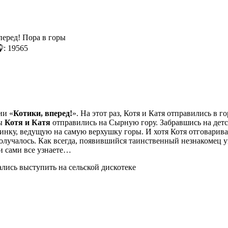
: 19565
ии «
Котики, вперед!
». На этот раз, Котя и Катя отправились в 
ды
Котя и Катя
отправились на Сырную гору. Забравшись на дет
инку, ведущую на самую верхушку горы. И хотя Котя отговаривал 
 получалось. Как всегда, появившийся таинственный незнакомец у
и сами все узнаете…
ались выступить на сельской дискотеке