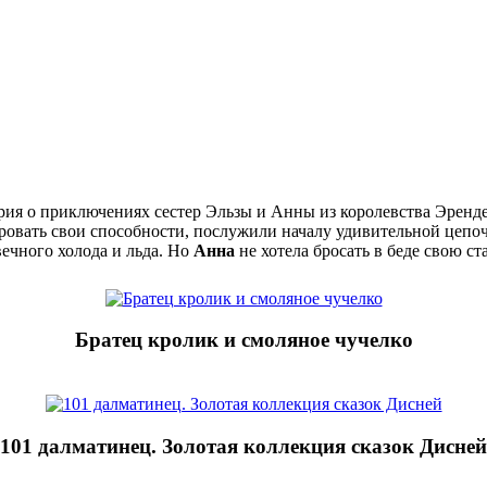
ия о приключениях сестер Эльзы и Анны из королевства Эрендел
ировать свои способности, послужили началу удивительной цеп
вечного холода и льда. Но
Анна
не хотела бросать в беде свою ст
Братец кролик и смоляное чучелко
101 далматинец. Золотая коллекция сказок Дисней