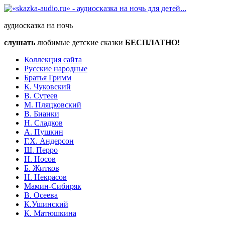
аудиосказка на ночь
слушать
любимые детские сказки
БЕСПЛАТНО!
Коллекция сайта
Русские народные
Братья Гримм
К. Чуковский
В. Сутеев
М. Пляцковский
В. Бианки
Н. Сладков
А. Пушкин
Г.Х. Андерсон
Ш. Перро
Н. Носов
Б. Житков
Н. Некрасов
Мамин-Сибиряк
В. Осеева
К.Ушинский
К. Матюшкина