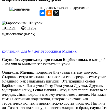
Поделись сказкой с другими:
19.12.21
🎧: 11252
аудиосказка: (04:25)
коллекция
:
для 6-7 лет
Барбоскины
Мультик
Слушайте аудиосказку про семью Барбоскиных
, в которой
Лиза учила Малыша завязывать шнурки.
Однажды,
Малыш
попросил Лизу завязать ему шнурок.
Старшая сестра осознала, что настала ее очередь в семье учить
младшего, как завязывать шнурки. Эта традиция семьи
Барбоскиных. Папа учил Розу,
Роза
учила Дружка,
Дружок
муштровал Генку,
Генка
научил Лизку и вот теперь настала ее
очередь.
Лиза
подошла к этому очень ответственно. Началась
самая настоящая подготовка, которая включала как
теоретическую, так и практическую составляющую. Научила
ли Лиза завязывать шнурки своего младшего брата,
слушайте