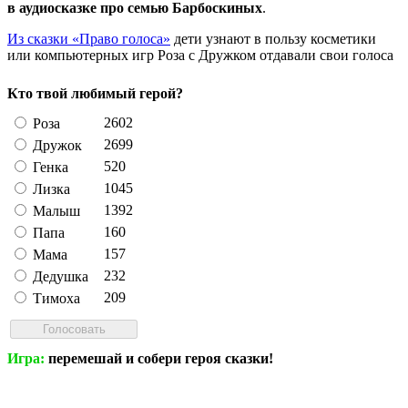
в аудиосказке про семью Барбоскиных
.
Из сказки «Право голоса»
дети узнают в пользу косметики
или компьютерных игр Роза с Дружком отдавали свои голоса
Кто твой любимый герой?
2602
Роза
2699
Дружок
520
Генка
1045
Лизка
1392
Малыш
160
Папа
157
Мама
232
Дедушка
209
Тимоха
Игра:
перемешай и собери героя сказки!