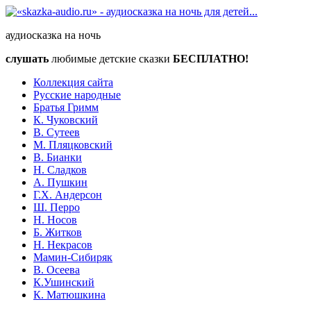
аудиосказка на ночь
слушать
любимые детские сказки
БЕСПЛАТНО!
Коллекция сайта
Русские народные
Братья Гримм
К. Чуковский
В. Сутеев
М. Пляцковский
В. Бианки
Н. Сладков
А. Пушкин
Г.Х. Андерсон
Ш. Перро
Н. Носов
Б. Житков
Н. Некрасов
Мамин-Сибиряк
В. Осеева
К.Ушинский
К. Матюшкина