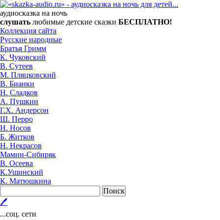
аудиосказка на ночь
слушать
любимые детские сказки
БЕСПЛАТНО!
Коллекция сайта
Русские народные
Братья Гримм
К. Чуковский
В. Сутеев
М. Пляцковский
В. Бианки
Н. Сладков
А. Пушкин
Г.Х. Андерсон
Ш. Перро
Н. Носов
Б. Житков
Н. Некрасов
Мамин-Сибиряк
В. Осеева
К.Ушинский
К. Матюшкина
Поиск
🖊
...соц. сети