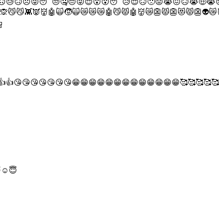
🙃😓🙃☹😜😴😒🤐😔😜😌😮😮😴😥😌🙃🙁😟😭😖🙃😭🤑😭
👾👿👹🤖🙀🧒🙀😿😿😿🤖😼😾🤖👹😿👺😾👺😻😾👺👽😿👹😿👹😹

👍👍👍👍👍👍👍😘😘😘😘😘😘😘😁😁😁😁😁😁😁😁😁😁😁😁😁🥰🥰🥰🥰
☺😇