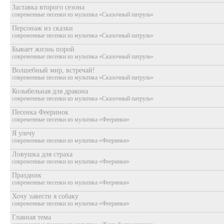
Заставка второго сезона
современные песенки из мультика «Сказочный патруль»
Персонаж из сказки
современные песенки из мультика «Сказочный патруль»
Бывает жизнь порой
современные песенки из мультика «Сказочный патруль»
Волшебный мир, встречай!
современные песенки из мультика «Сказочный патруль»
Колыбельная для дракона
современные песенки из мультика «Сказочный патруль»
Песенка Фееринок
современные песенки из мультика «Фееринки»
Я улечу
современные песенки из мультика «Фееринки»
Ловушка для страха
современные песенки из мультика «Фееринки»
Праздник
современные песенки из мультика «Фееринки»
Хочу завести я собаку
современные песенки из мультика «Фееринки»
Главная тема