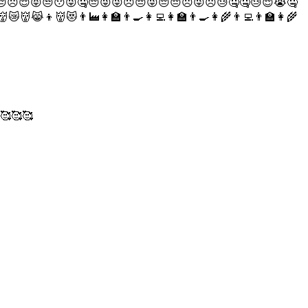
😔☹😌😝😒😯😜🤐😔😜😜☹😔😜😔😔☹😜☹😓🤐🤐😓😌😭🤐
👦👹😻👨‍🏭👩‍🏫👨‍🍳👩‍💻👩‍🏫👨‍🍳👩‍🌾👨‍💻👨‍🏫👩‍🌾
🥰🥰🥰