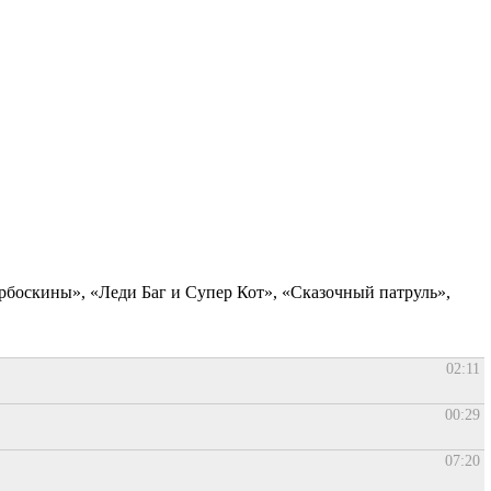
боскины», «Леди Баг и Супер Кот», «Сказочный патруль»,
02:11
00:29
07:20