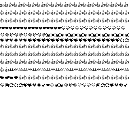
сенки👍👍👍👍👍👍👍👍👍👍👍👍👍👍👍👍👍👍👍👍👍👍👍👍👍👍👍
👍👍👍👍👍👍👍👍👍👍👍👍👍👍👍👍👍👍👍👍👍👍👍👍👍👍👍👍
👍👍👍👍👍👍👍👍👍👍👍👍👍👍👍👍👍👍👍👍👍👍👍👍👍👍👍👍
👍❤❤❤❤❤❤❤❤❤❤❤❤❤❤❤❤❤❤❤❤💙💙💙💙💙💙💙💙💙💙💙💙💙💙
💜💜💜💜💜💜💜💜💜💜💓💓💓💓💓💓💓💓💓💓💓💓💓💓💓💓💓💓
💗💗💗💗💗💗💝💝💝💝💝💝💝💝💝💝💝💝💝💝💝💝💝💝💝💝💞💞
👍👍👍👍👍👍👍👍👍👍👍👍👍👍👍👍👍👍👍👍👍👍👍👍👍👍👍👍
👍👍👍👍👍👍👍👍👍👍👍👍👍👍👍👍👍👍👍👍👍👍👍👍👍👍👍👍
👍👍👍👍👍👍👍👍👍👍👍👍👍👍👍👍👍👍👍👍👍👍👍👍👍👍👍👍
👍👍👰👰👰👰👰👰👰👰👰👰👰👰👰👰👰👰👰👰👰👰👰👰👰👰👰👰
👑👑👑👑👍👍👍👍👍👍👍👍👍👍👍👍👍👍👍👍👍👍👍👍👍👍👍👍
💙💟💞💞💞💝💝💗💗💕❤💛💓💓💜💜💚💚💛💛💛💟💞💞💝💗💖💕