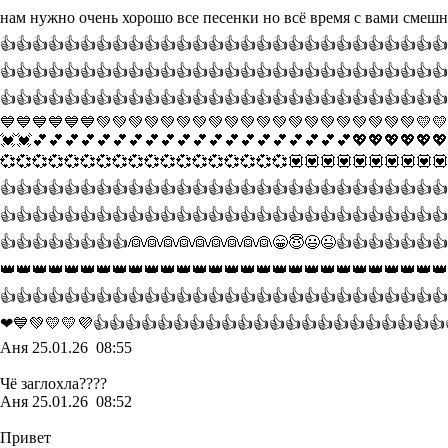
нам нужно очень хорошо все песенки но всё время с вами сме
👍👍👍👍👍👍👍👍👍👍👍👍👍👍👍👍👍👍👍👍👍👍👍👍👍👍👍👍
👍👍👍👍👍👍👍👍👍👍👍👍👍👍👍👍👍👍👍👍👍👍👍👍👍👍👍👍
👍👍👍👍👍👍👍👍👍👍👍👍👍👍👍👍👍👍👍👍👍👍👍👍👍
💙💙💙💙💙💙💚💚💚💚💚💚💚💚💚💚💚💚💚💚💚💚💚💚💚💚💛💛
💓💓💕💕💕💕💕💕💕💕💕💕💕💕💕💕💕💕💕💕💕💕💖💖💖💖💖💖
💞💞💞💞💞💞💞💞💞💞💞💞💞💞💞💞💞💞💟💟💟💟💟💟💟💟💟💟
👍👍👍👍👍👍👍👍👍👍👍👍👍👍👍👍👍👍👍👍👍👍👍👍👍👍👍👍
👍👍👍👍👍👍👍👍👍👍👍👍👍👍👍👍👍👍👍👍👍👍👍👍👍👍👍👍
👍👍👍👍👍👍👍👍👰👰👰👰👰👰👰👰👰😁😇😃😉👍👍👍👍👍👍👍
👑👑👑👑👑👑👑👑👑👑👑👑👑👑👑👑👑👑👑👑👑👑👑👑👑👑👑👑
👍👍👍👍👍👍👍👍👍👍👍👍👍👍👍👍👍👍👍👍👍👍👍👍👍👍👍
❤💙💚💛💛💜👍👍👍👍👍👍👍👍👍👍👍👍👍👍👍👍👍👍👍👍👍👍
Аня
25.01.26 08:55
Чё заглохла????
Аня
25.01.26 08:52
Привет