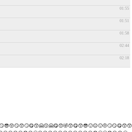
01:55
01:51
01:58
02:44
02:18
😏😎😚😏😙🙄😋😙🤗😗🤗😋😙🤣😙😋😙😎🙂😐🙂🤨🙄😏😋😙😙