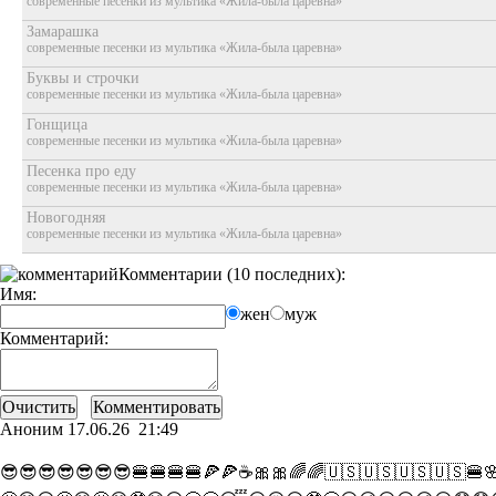
современные песенки из мультика «Жила-была царевна»
Замарашка
современные песенки из мультика «Жила-была царевна»
Буквы и строчки
современные песенки из мультика «Жила-была царевна»
Гонщица
современные песенки из мультика «Жила-была царевна»
Песенка про еду
современные песенки из мультика «Жила-была царевна»
Новогодняя
современные песенки из мультика «Жила-была царевна»
Комментарии (10 последних):
Имя:
жен
муж
Комментарий:
Аноним
17.06.26 21:49
😎😎😎😎😎😎😎🍔🍔🍔🍔🍕🍕☕🎀🎀🌈🌈🇺🇸🇺🇸🇺🇸🇺🇸🍔