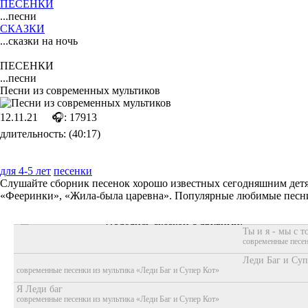
ПЕСЕНКИ
...песни
СКАЗКИ
...сказки на ночь
ПЕСЕНКИ
...песни
Песни из современных мультиков
12.11.21
🎧: 17913
длительность: (40:17)
для 4-5 лет
песенки
Слушайте сборник песенок хорошо известных сегодняшним детя
«Фееринки», «Жила-была царевна». Популярные любимые песн
Поделись сказкой с другими:
Ты и я - мы с т
современные песе
Леди Баг и Суп
современные песенки из мультика «Леди Баг и Супер Кот»
Я Леди баг
современные песенки из мультика «Леди Баг и Супер Кот»