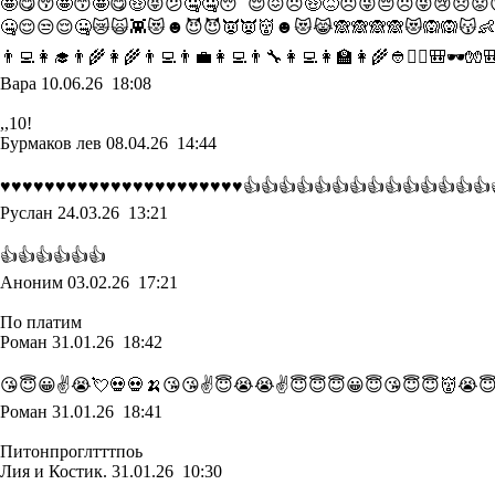
🤩😋😚🤩😙🤩😋🤑😝😕🤐🤐😴😌😖☹🤑😖☹😜😔☹😜😢😞😟
🤐😌😒😌🤐😿🙀👾😻☻😈😈👿👿👹☻😻😹🙈🙈🙈🙈😻🙉🙉😽👶🙊😼
👨‍💻👩‍🎓👨‍🌾👩‍🌾👨‍💻👨‍💼👩‍💻👨‍🔧👩‍💻👩‍🏫👩‍🌾👲👮‍♂️🎒🕶🧤
Вара
10.06.26 18:08
,,10!
Бурмаков лев
08.04.26 14:44
♥️♥️♥️♥️♥️♥️♥️♥️♥️♥️♥️♥️♥️♥️♥️♥️♥️♥️♥️♥️♥️♥️👍👍👍👍👍👍👍👍👍
Руслан
24.03.26 13:21
👍👍👍👍👍👍
Аноним
03.02.26 17:21
По платим
Роман
31.01.26 18:42
😘😇😀✌😭💘💀💀🍌😘😘✌😇😭😭✌😇😇😇😀😇😘😇😇👹😭
Роман
31.01.26 18:41
Питонпроглтттпоь
Лия и Костик.
31.01.26 10:30