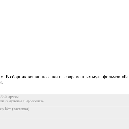
м. В сборник вошли песенки из современных мультфильмов «Бар
и.
обой друзья
нки из мультика «Барбоскины»
ер Кот (заставка)