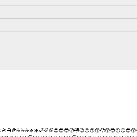
🌸🌸🍔🍕☕☕☕🎀🎀🌈🌈🌈😍😎😎😗🤣😉😙😙😚🙂😚😎😚😏😎😚