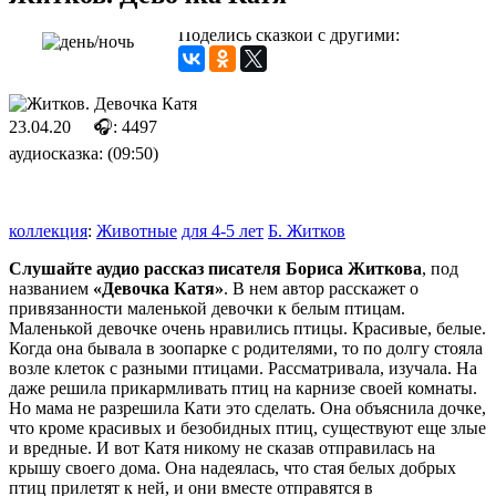
Поделись сказкой с другими:
23.04.20
🎧: 4497
аудиосказка: (09:50)
коллекция
:
Животные
для 4-5 лет
Б. Житков
Слушайте аудио рассказ писателя Бориса Житкова
, под
названием
«Девочка Катя»
. В нем автор расскажет о
привязанности маленькой девочки к белым птицам.
Маленькой девочке очень нравились птицы. Красивые, белые.
Когда она бывала в зоопарке с родителями, то по долгу стояла
возле клеток с разными птицами. Рассматривала, изучала. На
даже решила прикармливать птиц на карнизе своей комнаты.
Но мама не разрешила Кати это сделать. Она объяснила дочке,
что кроме красивых и безобидных птиц, существуют еще злые
и вредные. И вот Катя никому не сказав отправилась на
крышу своего дома. Она надеялась, что стая белых добрых
птиц прилетят к ней, и они вместе отправятся в