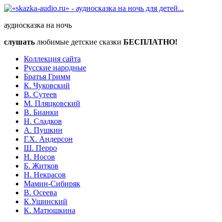
аудиосказка на ночь
слушать
любимые детские сказки
БЕСПЛАТНО!
Коллекция сайта
Русские народные
Братья Гримм
К. Чуковский
В. Сутеев
М. Пляцковский
В. Бианки
Н. Сладков
А. Пушкин
Г.Х. Андерсон
Ш. Перро
Н. Носов
Б. Житков
Н. Некрасов
Мамин-Сибиряк
В. Осеева
К.Ушинский
К. Матюшкина