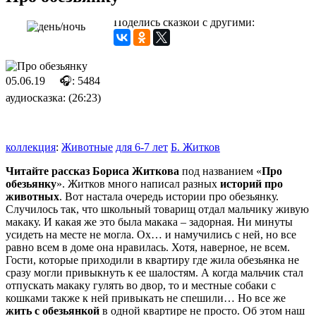
Поделись сказкой с другими:
05.06.19
🎧: 5484
аудиосказка: (26:23)
коллекция
:
Животные
для 6-7 лет
Б. Житков
Читайте рассказ Бориса Житкова
под названием «
Про
обезьянку
». Житков много написал разных
историй про
животных
. Вот настала очередь истории про обезьянку.
Случилось так, что школьный товарищ отдал мальчику живую
макаку. И какая же это была макака – задорная. Ни минуты
усидеть на месте не могла. Ох… и намучились с ней, но все
равно всем в доме она нравилась. Хотя, наверное, не всем.
Гости, которые приходили в квартиру где жила обезьянка не
сразу могли привыкнуть к ее шалостям. А когда мальчик стал
отпускать макаку гулять во двор, то и местные собаки с
кошками также к ней привыкать не спешили… Но все же
жить с обезьянкой
в одной квартире не просто. Об этом наш