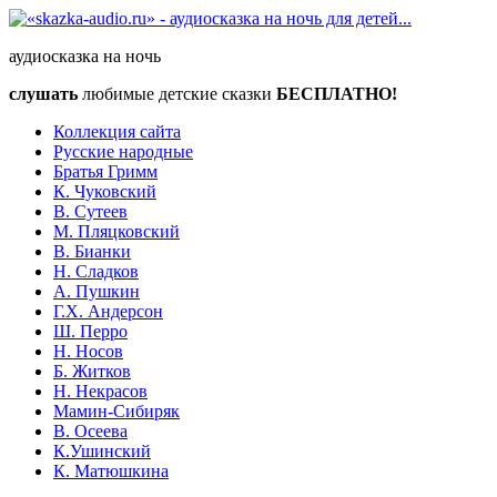
аудиосказка на ночь
слушать
любимые детские сказки
БЕСПЛАТНО!
Коллекция сайта
Русские народные
Братья Гримм
К. Чуковский
В. Сутеев
М. Пляцковский
В. Бианки
Н. Сладков
А. Пушкин
Г.Х. Андерсон
Ш. Перро
Н. Носов
Б. Житков
Н. Некрасов
Мамин-Сибиряк
В. Осеева
К.Ушинский
К. Матюшкина