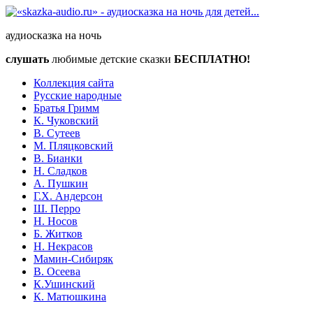
аудиосказка на ночь
слушать
любимые детские сказки
БЕСПЛАТНО!
Коллекция сайта
Русские народные
Братья Гримм
К. Чуковский
В. Сутеев
М. Пляцковский
В. Бианки
Н. Сладков
А. Пушкин
Г.Х. Андерсон
Ш. Перро
Н. Носов
Б. Житков
Н. Некрасов
Мамин-Сибиряк
В. Осеева
К.Ушинский
К. Матюшкина