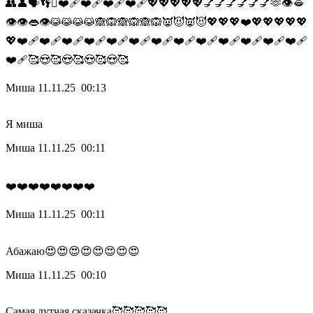
👥👤🗣️👣🫆❤️‍🩹❤️‍🩹❤️‍🩹❤️‍🩹💖💖💖💖💖💅💅💅💅💅💅🫶👁️🫦
👁️👁️👄👁️😹😹😹😹🙈🙉🙈🙉🙈🙉👿😈👿😈💖💖💖❤️💖💖💖💖💖
💖❤️‍🩹❤️‍🩹❤️‍🩹❤️‍🩹❤️‍🩹❤️‍🩹❤️‍🩹❤️‍🩹❤️‍🩹❤️‍🩹❤️‍🩹❤️‍🩹❤️‍🩹
❤️‍🩹🥰😍🥰😍🥰😍🥰😍🥰
Миша
11.11.25 00:13
Я миша
Миша
11.11.25 00:11
❤️❤️❤️❤️❤️❤️❤️❤️
Миша
11.11.25 00:11
Абажаю😍😍😍😍😍😍😍😍
Миша
11.11.25 00:10
Самая лутчая сказачка🥰🥰🥰🥰🥰