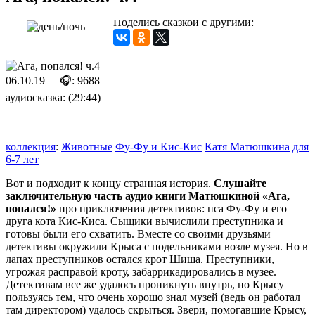
Поделись сказкой с другими:
06.10.19
🎧: 9688
аудиосказка: (29:44)
коллекция
:
Животные
Фу-Фу и Кис-Кис
Катя Матюшкина
для
6-7 лет
Вот и подходит к концу странная история.
Слушайте
заключительную часть аудио книги Матюшкиной «Ага,
попался!»
про приключения детективов: пса Фу-Фу и его
друга кота Кис-Киса. Сыщики вычислили преступника и
готовы были его схватить. Вместе со своими друзьями
детективы окружили Крыса с подельниками возле музея. Но в
лапах преступников остался крот Шиша. Преступники,
угрожая расправой кроту, забаррикадировались в музее.
Детективам все же удалось проникнуть внутрь, но Крысу
пользуясь тем, что очень хорошо знал музей (ведь он работал
там директором) удалось скрыться. Звери, помогавшие Крысу,