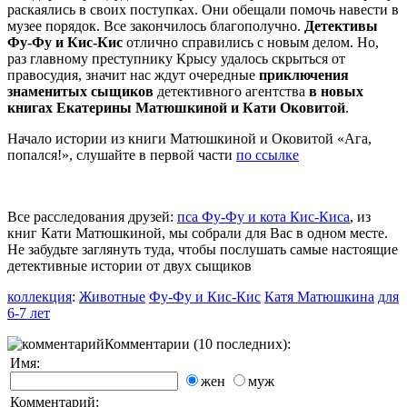
раскаялись в своих поступках. Они обещали помочь навести в
музее порядок. Все закончилось благополучно.
Детективы
Фу-Фу и Кис-Кис
отлично справились с новым делом. Но,
раз главному преступнику Крысу удалось скрыться от
правосудия, значит нас ждут очередные
приключения
знаменитых сыщиков
детективного агентства
в новых
книгах Екатерины Матюшкиной и Кати Оковитой
.
Начало истории из книги Матюшкиной и Оковитой «Ага,
попался!», слушайте в первой части
по ссылке
Все расследования друзей:
пса Фу-Фу и кота Кис-Киса
, из
книг Кати Матюшкиной, мы собрали для Вас в одном месте.
Не забудьте заглянуть туда, чтобы послушать самые настоящие
детективные истории от двух сыщиков
коллекция
:
Животные
Фу-Фу и Кис-Кис
Катя Матюшкина
для
6-7 лет
Комментарии (10 последних):
Имя:
жен
муж
Комментарий: