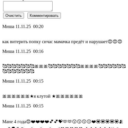
Миша
11.11.25 00:20
как витерить попку сичас мамачка предёт и нарушает😍😍😍
Миша
11.11.25 00:16
🥰🥰🥰🥰🥰🥰🥰🎀🎀🎀🥰🥰🥰🥰🥰🥰🥰🎀🎀🎀🎀🥰🥰🥰🥰🥰🥰
🥰🥰🥰🥰🥰🥰🥰
Миша
11.11.25 00:15
🎀🎀🎀🎀🎀🎀★я клутой ★🎀🎀🎀🎀🎀🎀
Миша
11.11.25 00:15
Мане 4 года😍❤️❤️❤️❤️💕💕💝🫶🫶😗😗😗😗❤️💟💟💟💟💟🫂