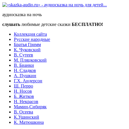
аудиосказка на ночь
слушать
любимые детские сказки
БЕСПЛАТНО!
Коллекция сайта
Русские народные
Братья Гримм
К. Чуковский
В. Сутеев
М. Пляцковский
В. Бианки
Н. Сладков
А. Пушкин
Г.Х. Андерсон
Ш. Перро
Н. Носов
Б. Житков
Н. Некрасов
Мамин-Сибиряк
В. Осеева
К.Ушинский
К. Матюшкина