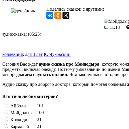
Поделись сказкой с другими:
03.11.18

аудиосказка: (05:25)
коллекция
:
для 3 лет
К. Чуковский
Сегодня Вас ждет
аудио сказка про Мойдодыра
, которую мож
предметы, включая одежду. Поэтому умывальник по имени
Мо
мы предлагаем
слушать онлайн
. Чем закончилась история про
Аудио сказку про доброго доктора, который помогал больным
Кто твой любимый герой?
101
Айболит
100
Мойдодыр
21
Крокодил
21
Бармалей