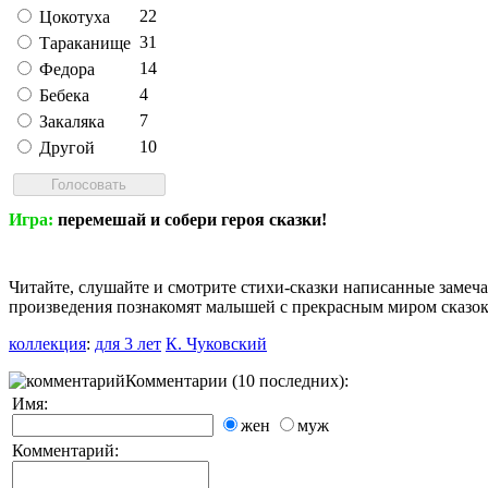
22
Цокотуха
31
Тараканище
14
Федора
4
Бебека
7
Закаляка
10
Другой
Игра:
перемешай и собери героя сказки!
Читайте, слушайте и смотрите стихи-сказки написанные заме
произведения познакомят малышей с прекрасным миром сказо
коллекция
:
для 3 лет
К. Чуковский
Комментарии (10 последних):
Имя:
жен
муж
Комментарий: