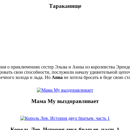
Тараканище
ия о приключениях сестер Эльзы и Анны из королевства Эрендел
ировать свои способности, послужили началу удивительной цеп
вечного холода и льда. Но
Анна
не хотела бросать в беде свою ст
Мама Му выздоравливает
Король Лев. История двух братьев. часть 1