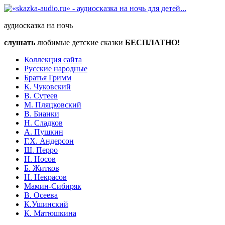
аудиосказка на ночь
слушать
любимые детские сказки
БЕСПЛАТНО!
Коллекция сайта
Русские народные
Братья Гримм
К. Чуковский
В. Сутеев
М. Пляцковский
В. Бианки
Н. Сладков
А. Пушкин
Г.Х. Андерсон
Ш. Перро
Н. Носов
Б. Житков
Н. Некрасов
Мамин-Сибиряк
В. Осеева
К.Ушинский
К. Матюшкина