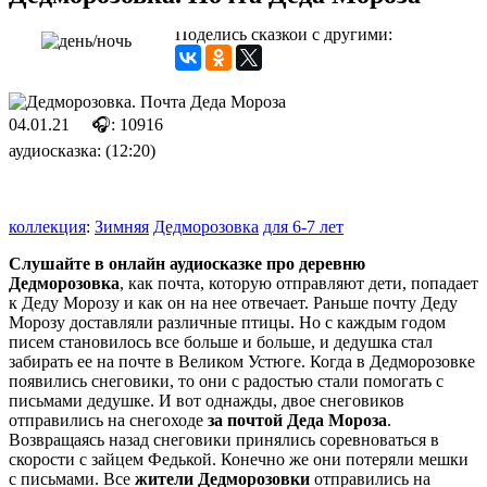
Поделись сказкой с другими:
04.01.21
🎧: 10916
аудиосказка: (12:20)
коллекция
:
Зимняя
Дедморозовка
для 6-7 лет
Слушайте в онлайн аудиосказке про деревню
Дедморозовка
, как почта, которую отправляют дети, попадает
к Деду Морозу и как он на нее отвечает. Раньше почту Деду
Морозу доставляли различные птицы. Но с каждым годом
писем становилось все больше и больше, и дедушка стал
забирать ее на почте в Великом Устюге. Когда в Дедморозовке
появились снеговики, то они с радостью стали помогать с
письмами дедушке. И вот однажды, двое снеговиков
отправились на снегоходе
за почтой Деда Мороза
.
Возвращаясь назад снеговики принялись соревноваться в
скорости с зайцем Федькой. Конечно же они потеряли мешки
с письмами. Все
жители Дедморозовки
отправились на