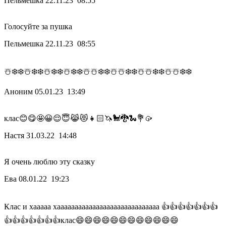
Пельмешка
22.11.23 08:55
Голосуйте за пушка
Пельмешка
22.11.23 08:55
☃️❄️❄️☃️❄️❄️☃️❄️❄️☃️❄️❄️☃️☃️❄️❄️☃️☃️❄️❄️☃️☃️❄️❄️☃️☃️❄️❄️
Аноним
05.01.23 13:49
клас😊😋🤩😀😌😇😹😻👧🏻🦄🐩🐉🐍💐🥠
Настя
31.03.22 14:48
Я очень люблю эту сказку
Ева
08.01.22 19:23
Клас и хааааа хааааааааааааааааааааааааааааа 👍👍👍👍👍👍👍
👍👍👍👍👍👍👍клас😄😄😄😄😄😄😄😄😄😄😄😄