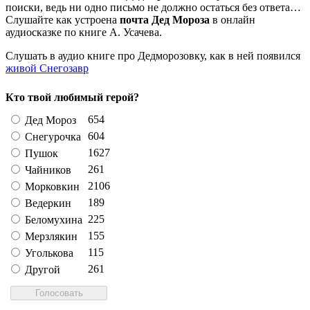
поиски, ведь ни одно письмо не должно остаться без ответа…
Слушайте как устроена
почта Дед Мороза
в онлайн
аудиосказке по книге А. Усачева.
Слушать в аудио книге про Дедморозовку, как в ней появился
живой Снегозавр
Кто твой любимый герой?
654
Дед Мороз
604
Снегурочка
1627
Пушок
261
Чайников
2106
Морковкин
189
Ведеркин
225
Беломухина
155
Мерзлякин
115
Уголькова
261
Другой