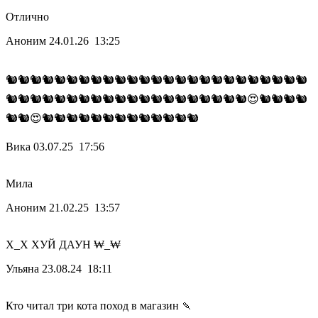
Отлично
Аноним
24.01.26 13:25
🐿️🐿️🐿️🐿️🐿️🐿️🐿️🐿️🐿️🐿️🐿️🐿️🐿️🐿️🐿️🐿️🐿️🐿️🐿️🐿️🐿️🐿️🐿️🐿️🐿️
🐿️🐿️🐿️🐿️🐿️🐿️🐿️🐿️🐿️🐿️🐿️🐿️🐿️🐿️🐿️🐿️🐿️🐿️🐿️🐿️😍🐿️🐿️🐿️🐿️
🐿️🐿️😍🐿️🐿️🐿️🐿️🐿️🐿️🐿️🐿️🐿️🐿️🐿️🐿️🐿️
Вика
03.07.25 17:56
Мила
Аноним
21.02.25 13:57
Х_Х ХУЙ ДАУН ₩_₩
Ульяна
23.08.24 18:11
Кто читал три кота поход в магазин 🍡