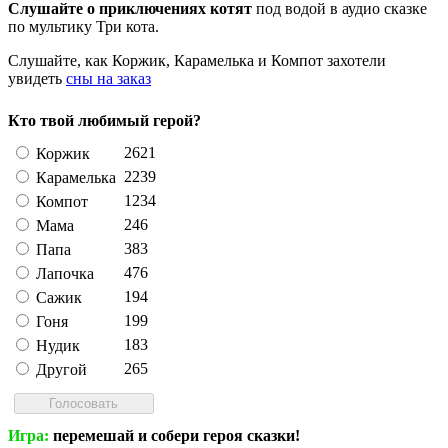
Слушайте о приключениях котят
под водой в аудио сказке
по мультику Три кота.
Слушайте, как Коржик, Карамелька и Компот захотели
увидеть
сны на заказ
Кто твой любимый герой?
2621
Коржик
2239
Карамелька
1234
Компот
246
Мама
383
Папа
476
Лапочка
194
Сажик
199
Гоня
183
Нудик
265
Другой
Игра:
перемешай и собери героя сказки!