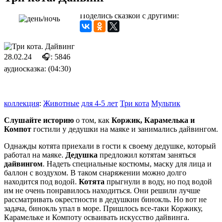
Поделись сказкой с другими:
28.02.24
🎧: 5846
аудиосказка: (04:30)
коллекция
:
Животные
для 4-5 лет
Три кота
Мультик
Слушайте историю
о том, как
Коржик, Карамелька и
Компот
гостили у дедушки на маяке и занимались дайвингом.
Однажды котята приехали в гости к своему дедушке, который
работал на маяке.
Дедушка
предложил котятам заняться
дайвингом
. Надеть специальные костюмы, маску для лица и
баллон с воздухом. В таком снаряжении можно долго
находится под водой.
Котята
прыгнули в воду, но под водой
им не очень понравилось находиться. Они решили лучше
рассматривать окрестности в дедушкин бинокль. Но вот не
задача, бинокль упал в море. Пришлось все-таки Коржику,
Карамельке и Компоту осваивать искусство дайвинга.