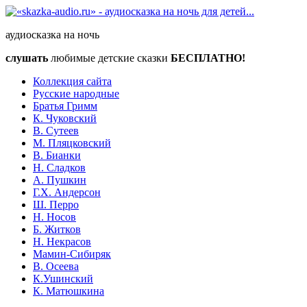
аудиосказка на ночь
слушать
любимые детские сказки
БЕСПЛАТНО!
Коллекция сайта
Русские народные
Братья Гримм
К. Чуковский
В. Сутеев
М. Пляцковский
В. Бианки
Н. Сладков
А. Пушкин
Г.Х. Андерсон
Ш. Перро
Н. Носов
Б. Житков
Н. Некрасов
Мамин-Сибиряк
В. Осеева
К.Ушинский
К. Матюшкина