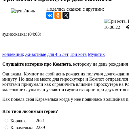
Поделись сказкой с другими:
16.06.22

аудиосказка: (04:03)
коллекция
:
Животные
для 4-5 лет
Три кота
Мультик
Слушайте историю про Компота
, которому на день рождения
Однажды, Компот на свой день рождения получил долгождан
минуту. Но дом не место для гироскутера и Компот отправился 
котятами придумали как ограничить влияние гироскутера на Ко
маленькие слушатели узнают из аудио истории про двух котов
Как повела себя Карамелька когда у нее появилась волшебная 
Кто твой любимый герой?
2621
Коржик
2239
Карамелька