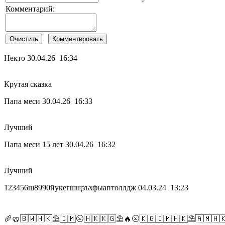
Комментарий:
Некто
30.04.26 16:34
Крутая сказка
Папа меси
30.04.26 16:33
Лучший
Папа меси 15 лет
30.04.26 16:32
Лучший
123456ш8990йукегшщзъхфыаптоллдж
04.03.24 13:23
🥖🥨🇧🇼🇭🇰⛱🇮🇲🌝🇭🇰🇰🇬⛱🔥🌝🇰🇬🇮🇲🇭🇰⛱🇦🇲🇭🇰