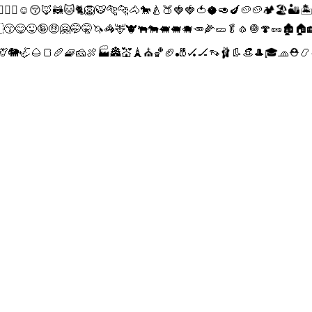
🥉😉😊😇🥰😍😘😘😗☺😚🦊🦝🐱🐈🦁🐯🐅🐆🐴🐎🍐🍑🍓🍓🍅🥥🥑🍆🥔🥔
😙😋😜🤪🤑🤗🤭🤫🦄🦓🦌🐮🐃🐄🐖🐖🐗🥕🌽🥒🥬🧄🧅🍄🥜🏚🏠🏡
🐘🦏🌰🍞🥖🧇🧀🍖🏭🏯💒🗼⛪🏀🏈🎳🏑🏒👡🩰👢👒🎩🎓🧢⛑📿⬇️☢