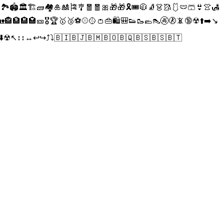
🏕🏖🏜🏝🏞🏟🏛🏗🧱🏘🎍🎎🎏🎐🧧🧧🎀🎁🎁🎗🎟🧥🧦👗🥻🩱🩲🩳👙👚🛃
🏤🏦🏨🏩🎫🎖🏆🥇🥉⚽️⚾️🥎👛👜🛍🎒👟🥾🥿👠🚱🚷📵🔞☢⬆️➡️↘️
↖️↕️↕️↔️↩↪⤴️⤵️🇧🇮🇧🇯🇧🇲🇧🇴🇧🇶🇧🇸🇧🇸🇧🇹