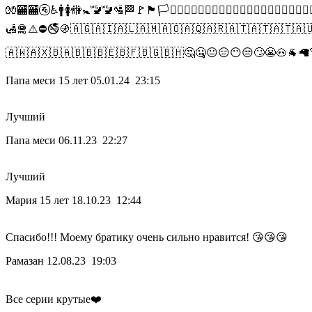
🧤🏧🏧🚰♿🚹🚺🚻🚼🚾🚾🛂🏁🚩🏴🏳🏳️‍🌈🏴‍☠️🇦🇨🇦🇩🇦🇪🇦🇪🇦
🛃🛅⚠️⛔🚭🚯🇦🇬🇦🇮🇦🇱🇦🇲🇦🇴🇦🇶🇦🇷🇦🇹🇦🇹🇦🇹🇦🇺
🇦🇼🇦🇽🇧🇦🇧🇧🇧🇪🇧🇫🇧🇬🇧🇭🤔🤐😐😑😶😒🙄😬🐽🐐🦙
Папа меси 15 лет
05.01.24 23:15
Лучший
Папа меси
06.11.23 22:27
Лучший
Мария 15 лет
18.10.23 12:44
Спасибо!!! Моему братику очень сильно нравится! 😘😘😘
Рамазан
12.08.23 19:03
Все серии крутые❤️