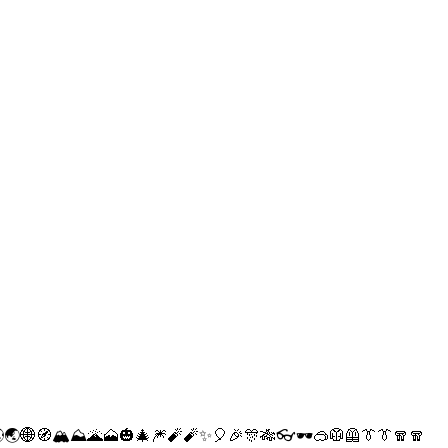
🌎🌏🌐🧭🏔⛰🌋🗻🎃🎄🎆🧨🧨✨🎈🎉🎊🎋👓🕶🥽🥼🦺👔👔🧣🧣