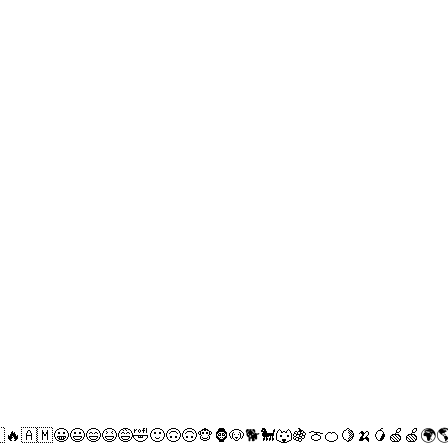
🔥🇦🇲😀😃😄😆😅🤣🙂🙃🙃🐵🦍🐶🐕🐩🐺🍇🍈🍊🍋🍌🥭🍏🍏🌍