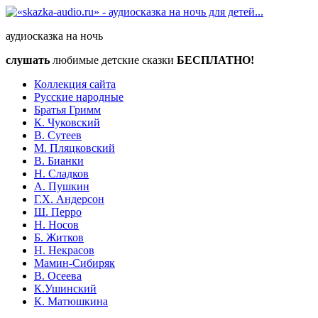
аудиосказка на ночь
слушать
любимые детские сказки
БЕСПЛАТНО!
Коллекция сайта
Русские народные
Братья Гримм
К. Чуковский
В. Сутеев
М. Пляцковский
В. Бианки
Н. Сладков
А. Пушкин
Г.Х. Андерсон
Ш. Перро
Н. Носов
Б. Житков
Н. Некрасов
Мамин-Сибиряк
В. Осеева
К.Ушинский
К. Матюшкина