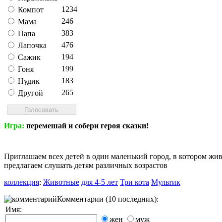
1234
Компот
246
Мама
383
Папа
476
Лапочка
194
Сажик
199
Гоня
183
Нудик
265
Другой
Игра:
перемешай и собери героя сказки!
Приглашаем всех детей в один маленький город, в котором жив
предлагаем слушать детям различных возрастов
коллекция
:
Животные
для 4-5 лет
Три кота
Мультик
Комментарии (10 последних):
Имя:
жен
муж