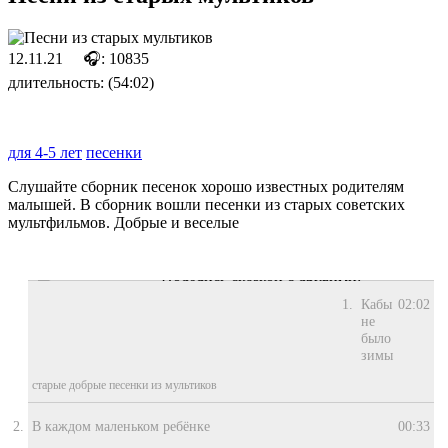
12.11.21
🎧: 10835
длительность: (54:02)
для 4-5 лет
песенки
Слушайте сборник песенок хорошо известных родителям
малышей. В сборник вошли песенки из старых советских
мультфильмов. Добрые и веселые
Поделись сказкой с другими:
Кабы
02:02
не
было
зимы
старые добрые песенки из мультиков
В каждом маленьком ребёнке
00:33