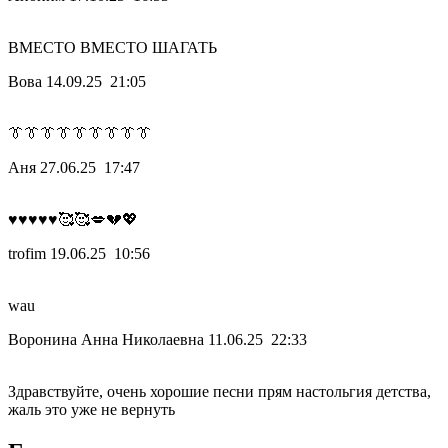
ВМЕСТО ВМЕСТО ШАГАТЬ
Вова
14.09.25 21:05
👔👔👔👔👔👔👔👔👔
Аня
27.06.25 17:47
♥️♥️♥️♥️♥️🥰🥰💋💔💖
trofim
19.06.25 10:56
wau
Воронина Анна Николаевна
11.06.25 22:33
Здравствуйте, очень хорошие песни прям настольгия детства,
жаль это уже не вернуть