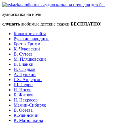
аудиосказка на ночь
слушать
любимые детские сказки
БЕСПЛАТНО!
Коллекция сайта
Русские народные
Братья Гримм
К. Чуковский
В. Сутеев
М. Пляцковский
В. Бианки
Н. Сладков
А. Пушкин
Г.Х. Андерсон
Ш. Перро
Н. Носов
Б. Житков
Н. Некрасов
Мамин-Сибиряк
В. Осеева
К.Ушинский
К. Матюшкина